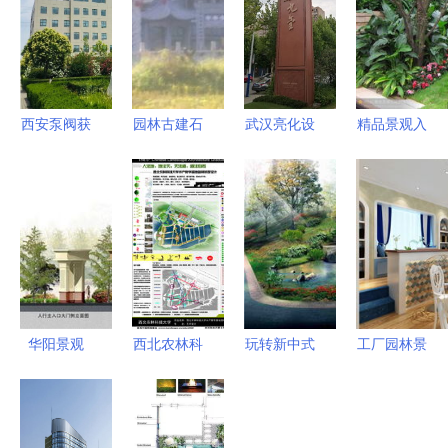
西安泵阀获
园林古建石
武汉亮化设
精品景观入
评陕西省绿
材,坟墓设
计 点亮楼
口设计 高
色工厂
计工程石材
体与园林的
清实景与施
_礼品、工
夜光之美
工图纸的实
艺品、饰品
用指南
_世界工厂
网中国产品
信息库
华阳景观
西北农林科
玩转新中式
工厂园林景
匠心铸就园
技大学水产
园林设计，
观设计说明
林艺术，创
教学基地园
美爆你的庭
谁能给份
意点亮生态
林景观设计
院生活