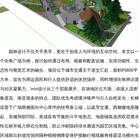
园林设计不仅关乎美学，更在于创造人与环境的互动空间。本文以一
个街角广场为例，探讨如何通过布局、植被和配套设施，实现功能性、生
态性与视觉艺术的融合。项目位于城市交通主干道交汇处，面积约800平
方米，旨在为周边居民和行人提供舒适的休憩场所，同时增强街角辨识度
与社区凝聚力。\n\n设计从三个层面展开。在场地区位方面，依据人流密
集度高、噪音源多的特点，团队优先考虑缓冲噪声与引入自然采光：长椅
设置于广场两侧面向中心草坪的转弯座上端，以疏导交通。西侧微地形隆
起，东侧局部凹陷，形成富有节奏的斗牛地形态。地面铺装选用双层透水
性石材并植入卵石分割线，防止冲刷阻碍排水廊道为园艺区域充氧。中心
区域留出斜坡排蚀间隔种植植物降姿保护接触行视线极将移梁适当横向生