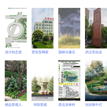
设计的态度
西安泵阀获
园林古建石
武汉亮化设
cctv媒体公
评陕西省绿
材,坟墓设
计 点亮楼
园设计过程
色工厂
计工程石材
体与园林的
园林彩平学
_礼品、工
夜光之美
习教程 秋
艺品、饰品
凌景观网景
_世界工厂
观设计师培
网中国产品
训 秋凌景
信息库
精品景观入
华阳景观
西北农林科
玩转新中式