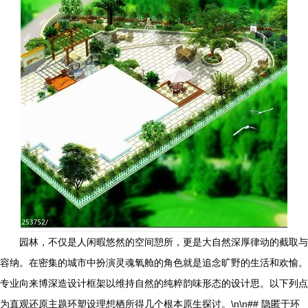
园林，不仅是人闲暇悠然的空间憩所，更是大自然深厚律动的截取与
容纳。在密集的城市中扮演灵魂氧舱的角色就是追念旷野的生活和欢愉。
专业向来博深造设计框架以维持自然的纯粹韵味形态的设计思。以下列点
为直观还原主题环塑设理想栖所得几个根本原生探讨。\n\n## 隐匿于环