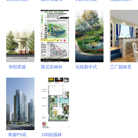
评陕西省绿
材,坟墓设
计 点亮楼
口设计 高
色工厂
计工程石材
体与园林的
清实景与施
_礼品、工
夜光之美
工图纸的实
艺品、饰品
用指南
_世界工厂
网中国产品
信息库
华阳景观
西北农林科
玩转新中式
工厂园林景
匠心铸就园
技大学水产
园林设计，
观设计说明
林艺术，创
教学基地园
美爆你的庭
谁能给份
意点亮生态
林景观设计
院生活
空间
掌握PS高
100款园林