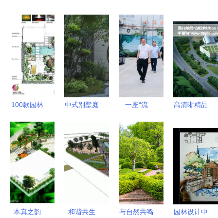
100款园林
中式别墅庭
一座“流
高清晰精品
庭院景观设
院景观设计
动”的桥梁
PSD园林景
计平面效果
的艺术与哲
太康县驻广
观设计素材
图，总有一
学
东对外开放
免费下载指
款是你喜欢
工作站的园
南
的
林隐喻
本真之韵
和谐共生
与自然共鸣
园林设计中