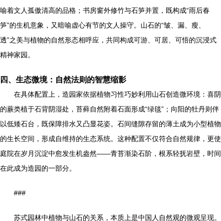
喻着文人孤傲清高的品格；书房窗外修竹与石笋并置，既构成“雨后春
笋”的生机意象，又暗喻虚心有节的文人操守。山石的“皱、漏、瘦、
透”之美与植物的自然形态相呼应，共同构成可游、可居、可悟的沉浸式
精神家园。
四、生态微境：自然法则的智慧缩影
在具体配置上，造园家依据植物习性巧妙利用山石创造微环境：喜阴
的蕨类植于石背阴湿处，苔藓自然附着石面形成“绿毯”；向阳的牡丹则伴
以低矮石台，既保障排水又凸显花姿。石间缝隙存留的薄土成为小型植物
的生长空间，形成自维持的生态系统。这种配置不仅符合自然规律，更使
庭院在岁月沉淀中愈发生机盎然——青苔渐染石阶，根系轻抚岩壁，时间
在此成为造园的一部分。
###
苏式园林中植物与山石的关系，本质上是中国人自然观的微观呈现。