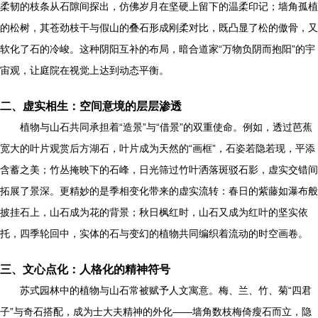
柔韧的枝条从石隙间探出，仿佛岁月在坚硬上留下的温柔印记；墙角孤植
的松树，其苍劲枝干与假山的叠石形成刚柔对比，既凸显了松的傲骨，又
软化了石的冷峻。这种阴阳互补的布局，暗合道家“万物负阴而抱阳”的宇
宙观，让庭院在视觉上达到动态平衡。
二、虚实相生：空间意境的层层渗透
植物与山石共同承担着“造景”与“借景”的双重使命。例如，透过芭蕉
宽大的叶片观赏后方湖石，叶片成为天然的“画框”，石姿若隐若现，平添
含蓄之美；竹丛掩映下的石峰，日光筛过竹叶洒落斑驳石影，虚实交错间
拓展了景深。更精妙的是季相变化带来的虚实流转：春日的紫藤如瀑布般
披挂石上，山石成为花的背景；秋日枫红时，山石又成为红叶的坚实依
托，四季轮回中，实体的石与变幻的植物共同编织着流动的时空画卷。
三、文心点化：人格化的精神符号
苏式园林中的植物与山石常被赋予人文寓意。梅、兰、竹、菊“四君
子”与奇石搭配，成为士大夫精神的外化——墙角数枝梅倚瘦石而立，隐