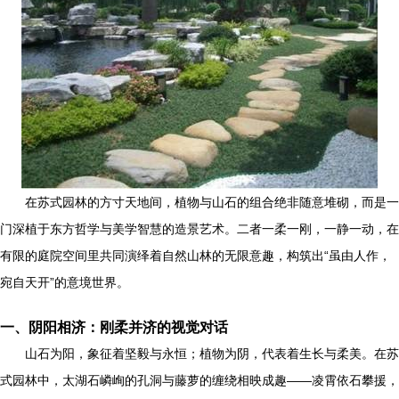
在苏式园林的方寸天地间，植物与山石的组合绝非随意堆砌，而是一
门深植于东方哲学与美学智慧的造景艺术。二者一柔一刚，一静一动，在
有限的庭院空间里共同演绎着自然山林的无限意趣，构筑出“虽由人作，
宛自天开”的意境世界。
一、阴阳相济：刚柔并济的视觉对话
山石为阳，象征着坚毅与永恒；植物为阴，代表着生长与柔美。在苏
式园林中，太湖石嶙峋的孔洞与藤萝的缠绕相映成趣——凌霄依石攀援，